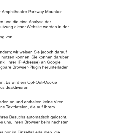
00 Amphitheatre Parkway Mountain
en und die eine Analyse der
utzung dieser Website werden in der
ung von
ndern; wir weisen Sie jedoch darauf
en nutzen können. Sie können darüber
kl. Ihrer IP-Adresse) an Google
ügbare Browser-Plugin herunterladen
en. Es wird ein Opt-Out-Cookie
cs deaktivieren
aden an und enthalten keine Viren.
ne Textdateien, die auf Ihrem
hres Besuchs automatisch gelöscht.
es uns, Ihren Browser beim nächsten
 nur im Einzelfall erlauben, die