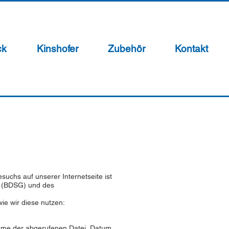
ck
Kinshofer
Zubehör
Kontakt
uchs auf unserer Internetseite ist
s (BDSG) und des
ie wir diese nutzen:
 Name der abgerufenen Datei, Datum