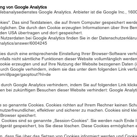
ung von Google Analytics
ebanalysedienstes Google Analytics. Anbieter ist die Google Inc., 16
kies". Das sind Textdateien, die auf Ihrem Computer gespeichert werd
öglichen. Die durch den Cookie erzeugten Informationen über Ihre Ben
 den USA übertragen und dort gespeichert.
utzerdaten bei Google Analytics finden Sie in der Datenschutzerklär
analytics/answer/6004245
es durch eine entsprechende Einstellung Ihrer Browser-Software verhi
enfalls nicht sämtliche Funktionen dieser Website vollumfänglich werd
ookie erzeugten und auf Ihre Nutzung der Website bezogenen Daten (in
durch Google verhindern, indem sie das unter dem folgenden Link verf
.com/dlpage/gaoptout?hl=de
 durch Google Analytics verhindern, indem Sie auf folgenden Link klick
ten bei zukünftigen Besuchen dieser Website verhindert: Google Analyti
se so genannte Cookies. Cookies richten auf Ihrem Rechner keinen Sch
tzerfreundlicher, effektiver und sicherer zu machen. Cookies sind klei
 Browser speichert.
 Cookies sind so genannte „Session-Cookies“. Sie werden nach Ende I
gerät gespeichert, bis Sie diese löschen. Diese Cookies ermöglichen 
n, dass Sie über das Setzen von Cookies informiert werden und Cookies