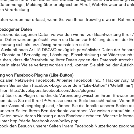
e Datenmenge, Meldung über erfolgreichen Abruf, Web-Browser und an
en Verarbeitung.
n werden nur erfasst, wenn Sie von Ihnen freiwillig etwa im Rahmen
nbezogener Daten
n personenbezogenen Daten verwenden wir nur zur Beantwortung Ihrer 
 Daten werden gelöscht, wenn die Daten zur Erfüllung des mit der E
cherung sich als unzulässig herausstellen sollte.
uf Auskunft nach Art 15 DSGVO bezüglich persönlicher Daten der Anspr
die Rechte auf Berichtigung, Löschung, Einschränkung und Widerspruch 
auben, dass die Verarbeitung Ihrer Daten gegen das Datenschutzrecht 
st in einer Weise verletzt worden sind, können Sie sich bei der Aufsi
ung von Facebook-Plugins (Like-Button)
sozialen Netzwerks Facebook, Anbieter Facebook Inc., 1 Hacker Way, M
nnen Sie an dem Facebook-Logo oder dem "Like-Button" ("Gefällt mir") 
 hier:
http://developers.facebook.com/docs/plugins/.
rd über das Plugin eine direkte Verbindung zwischen Ihrem Browser u
ion, dass Sie mit Ihrer IP-Adresse unsere Seite besucht haben. Wenn 
ook-Account eingeloggt sind, können Sie die Inhalte unserer Seiten auf
erer Seiten Ihrem Benutzerkonto zuordnen. Wir weisen darauf hin, da
n Daten sowie deren Nutzung durch Facebook erhalten. Weitere Informat
unter
http://dede.facebook.com/policy.php.
ook den Besuch unserer Seiten Ihrem Facebook-Nutzerkonto zuordnen 